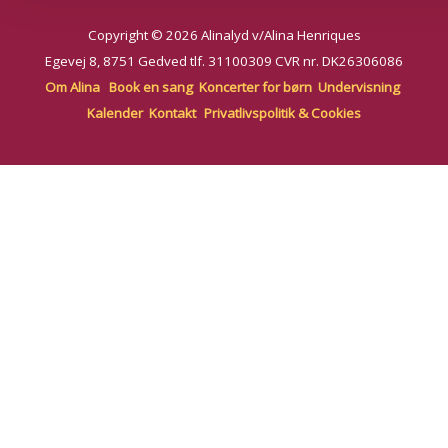
Copyright © 2026 Alinalyd v/Alina Henriques
Egevej 8, 8751 Gedved
tlf. 31100309
CVR nr. DK26306086
Om Alina
Book en sang
Koncerter for børn
Undervisning
Kalender
Kontakt
Privatlivspolitik & Cookies