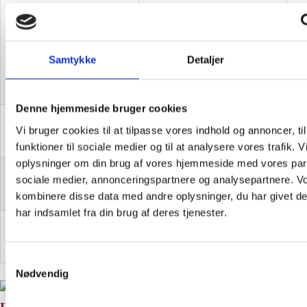
Torsdag d. 8. oktober
Østerhåb Kirke, 8700
2026
Horsens
19
Samtykke
Detaljer
Torsdag d. 29. oktober
Tolstrup kirke, 8751
19
2026
Gedved
Denne hjemmeside bruger cookies
Torsdag d. 12. november
Hansted Kirke, 8700
Vi bruger cookies til at tilpasse vores indhold og annoncer, til
19
2026
Hansted
funktioner til sociale medier og til at analysere vores trafik. 
oplysninger om din brug af vores hjemmeside med vores part
Søndag d. 7. februar
Jakobskirken, 4000
sociale medier, annonceringspartnere og analysepartnere. V
14
2027
Roskilde
kombinere disse data med andre oplysninger, du har givet d
har indsamlet fra din brug af deres tjenester.
Søndag d. 28. februar
Sønderbro kirke, 8700
16
2027
Horsens
Samtykkevalg
Nødvendig