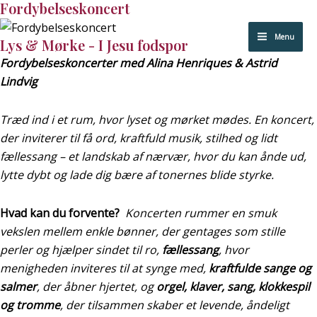
Fordybelseskoncert
Gå
Main
til
Menu
Menu
Lys & Mørke - I Jesu fodspor
indholdet
Fordybelseskoncerter med Alina Henriques & Astrid
Lindvig​
Træd ind i et rum, hvor lyset og mørket mødes. En koncert,
der inviterer til få ord, kraftfuld musik, stilhed og lidt
fællessang – et landskab af nærvær, hvor du kan ånde ud,
lytte dybt og lade dig bære af tonernes blide styrke.
Hvad kan du forvente?
Koncerten rummer en smuk
vekslen mellem enkle bønner, der gentages som stille
perler og hjælper sindet til ro,
fællessang
, hvor
menigheden inviteres til at synge med,
kraftfulde sange og
salmer
, der åbner hjertet, og
orgel, klaver, sang, klokkespil
og tromme
, der tilsammen skaber et levende, åndeligt